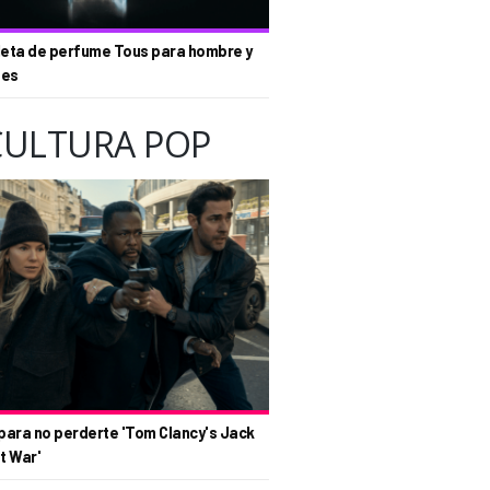
eta de perfume Tous para hombre y
tes
CULTURA POP
para no perderte 'Tom Clancy's Jack
t War'