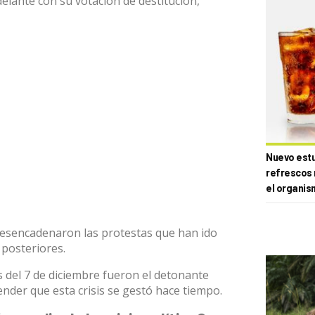
delante con su votación de destitución
,
Nuevo estud
refrescos 
el organis
desencadenaron las protestas que han ido
posteriores.
 del 7 de diciembre fueron el detonante
nder que esta crisis se gestó hace tiempo.