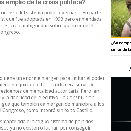
 amplio de la crisis política?
aturaleza del sistema político peruano. En parte
ís
, que fue adoptada en 1993 pero enmendada
ces, crea ambigüedad sobre quién tiene el
Congreso.
¿Se compor
señor de l
so tiene un enorme margen
para limitar el poder
mediante juicio político. La idea era servir de
residentes de mentalidad autoritaria. Pero, en
 y la debilidad del ejecutivo. La Constitución
bigua que también da margen de maniobra a los
 Congreso, como intentó sin éxito Castillo.
esmantelado el antiguo sistema de partidos
osos ya no existen o luchan por conseguir