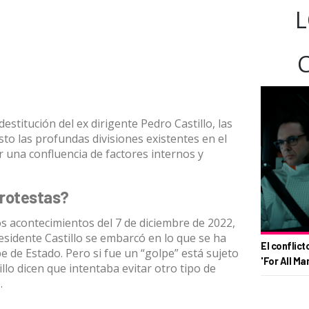
L
destitución del ex dirigente
Pedro Castillo, las
to las profundas divisiones existentes en el
r una confluencia de factores internos y
rotestas?
os acontecimientos del 7 de diciembre de 2022
,
residente Castillo se embarcó en lo que
se ha
El conflict
pe de Estado
. Pero si fue un “golpe” está sujeto
'For All Ma
illo dicen que intentaba evitar otro tipo de
.