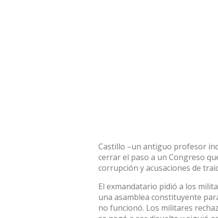
Castillo –un
antiguo profesor in
cerrar el paso a un Congreso que
corrupción
y
acusaciones de traic
El exmandatario pidió a los milit
una asamblea constituyente para 
no funcionó. Los militares recha