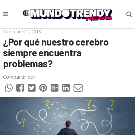
NOTICIAS
Diciembre 21, 2018
¿Por qué nuestro cerebro
CULTURA POP
siempre encuentra
CIENCIA Y TECNOLOGÍA
problemas?
VIDA
Compartir por:
SOCIEDAD
CULTURIZANDO.COM