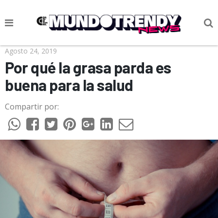
NOTICIAS
Agosto 24, 2019
Por qué la grasa parda es
CULTURA POP
buena para la salud
CIENCIA Y TECNOLOGÍA
Compartir por:
VIDA
SOCIEDAD
CULTURIZANDO.COM