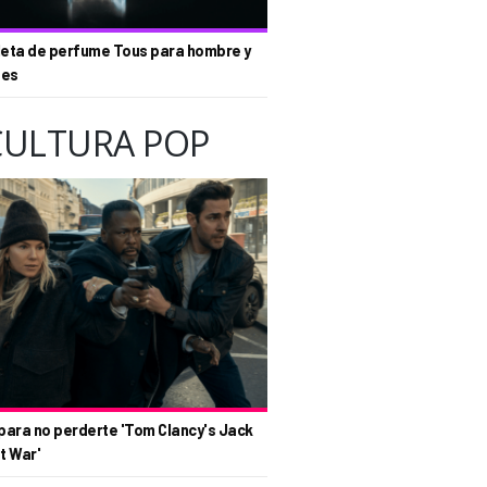
eta de perfume Tous para hombre y
tes
CULTURA POP
para no perderte 'Tom Clancy's Jack
t War'