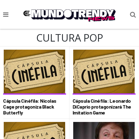
NOTICIAS
CULTURA POP
CULTURA POP
CIENCIA Y TECNOLOGÍA
VIDA
SOCIEDAD
CULTURIZANDO.COM
Cápsula Cinéfila: Nicolas
Cápsula Cinéfila: Leonardo
Cage protagoniza Black
DiCaprio protagonizará The
Butterfly
Imitation Game