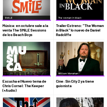
Música: en octubre sale a la
Trailer Estreno: "The Woman
venta The SMiLE Sessions
in Black" lo nuevo de Daniel
de los Beach Boys
Radcliffe
Escucha el Nuevo tema de
Cine: Sin City 2 ya tiene
Chris Cornel: The Keeper
guionista
(+Audio)