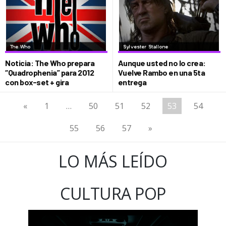
Noticia: The Who prepara
Aunque usted no lo crea:
“Quadrophenia” para 2012
Vuelve Rambo en una 5ta
con box-set + gira
entrega
«
1
…
50
51
52
53
54
55
56
57
»
LO MÁS LEÍDO
CULTURA POP