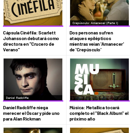
Cápsula Cinéfila: Scarlett
Dos personas sufren
Johansson debutará como
ataques epilépticos
directora en "Crucero de
mientras veían 'Amanecer'
Verano"
de 'Crepúsculo'
Daniel Radcliffe niega
Música: Metallica tocará
merecer el Óscar y pide uno
completo el ''Black Album'' el
para Alan Rickman
próximo año