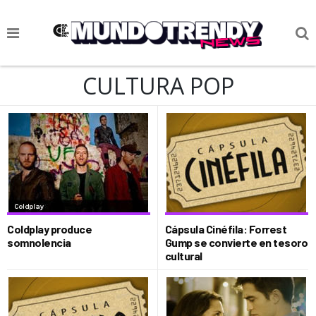
NOTICIAS
CULTURA POP
CULTURA POP
CIENCIA Y TECNOLOGÍA
VIDA
SOCIEDAD
CULTURIZANDO.COM
Coldplay produce
Cápsula Cinéfila: Forrest
somnolencia
Gump se convierte en tesoro
cultural