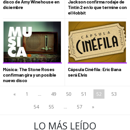
disco de Amy Winehouse en
Jackson confirma rodaje de
diciembre
Tintin 2 en lo que termine con
el Hobbit
Música: The Stone Roses
Cápsula Cinéfila: Eric Bana
confirman gira y un posible
será Elvis
nuevo disco
«
1
…
49
50
51
52
53
54
55
…
57
»
LO MÁS LEÍDO