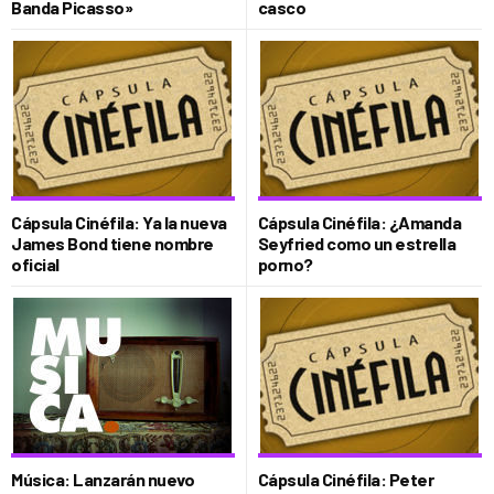
Banda Picasso»
casco
Cápsula Cinéfila: Ya la nueva
Cápsula Cinéfila: ¿Amanda
James Bond tiene nombre
Seyfried como un estrella
oficial
porno?
Música: Lanzarán nuevo
Cápsula Cinéfila: Peter