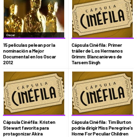
15 películas pelean por la
Cápsula Cinéfila: Primer
nominación a Mejor
tráiler de Los Hermanos
Documental en los Oscar
Grimm: Blancanieves de
2012
Tarsem Singh
Cápsula Cinéfila: Kristen
Cápsula Cinéfila: Tim Burton
Stewart favorita para
podría dirigir Miss Peregrine’s
protagonizar Akira
Home For Peculiar Children