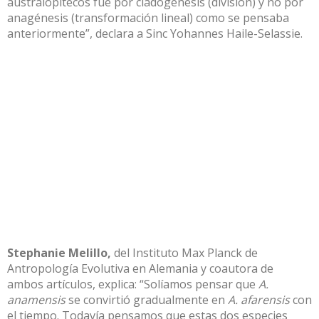
australopitecos fue por cladogénesis (división) y no por
anagénesis (transformación lineal) como se pensaba
anteriormente”, declara a Sinc Yohannes Haile-Selassie.
Stephanie Melillo
,
del Instituto Max Planck de
Antropología Evolutiva en Alemania y coautora de
ambos artículos, explica: “Solíamos pensar que
A.
anamensis
se convirtió gradualmente en
A. afarensis
con
el tiempo. Todavía pensamos que estas dos especies