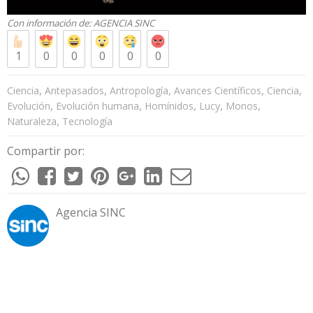
Con información de:
AGENCIA SINC
1
0
0
0
0
0
,
,
,
,
,
Ciencia
Antepasados
Antropología
Avances Científicos
Ciencia
,
,
,
,
,
Evolución
Evolución humana
Homínidos
Lucy
Monos
,
Naturaleza
Tecnología
Compartir por:
Agencia SINC