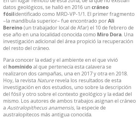
En un lugar remoto de esta zona, de la que no existían
datos geológicos, se halló en 2016 un
cráneo
fósil
identificado como MRD-VP-1/1. El primer fragmento
–la mandíbula superior– fue encontrado por
Ali
Bereino
(un trabajador local de Afar) el 10 de febrero de
ese año en una localidad conocida como
Miro Dora
. Una
investigación adicional del área propició la recuperación
del resto del cráneo.
Para conocer la edad y el ambiente en el que vivió
el
homínido
al que pertenecía esta calavera se
realizaron dos campañas, una en 2017 y otra en 2018.
Hoy, la revista
Nature
revela los resultados de esta
investigación en dos estudios, uno sobre la descripción
del fósil y otro sobre el contexto geológico y la edad del
mismo. Los autores de ambos trabajos asignan el cráneo
a
Australopithecus anamensis,
la especie de
australopitecos más antigua conocida.