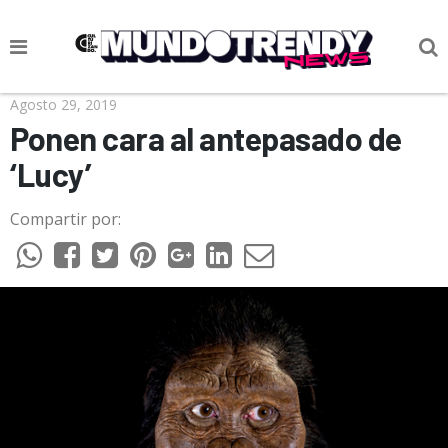
NOTICIAS
Agosto 29, 2019
Ponen cara al antepasado de
CULTURA POP
‘Lucy’
CIENCIA Y TECNOLOGÍA
Compartir por:
VIDA
SOCIEDAD
CULTURIZANDO.COM