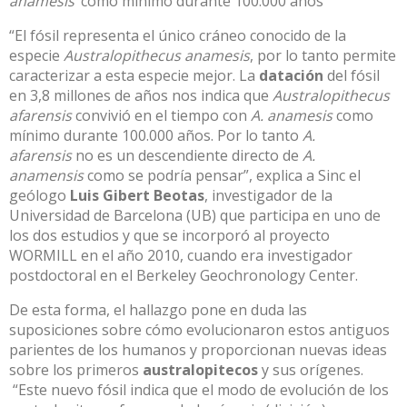
anamesis’
como mínimo durante 100.000 años
“El fósil representa el único cráneo conocido de la
especie
Australopithecus anamesis
, por lo tanto permite
caracterizar a esta especie mejor. La
datación
del fósil
en 3,8 millones de años nos indica que
Australopithecus
afarensis
convivió en el tiempo con
A. anamesis
como
mínimo durante 100.000 años. Por lo tanto
A.
afarensis
no es un descendiente directo de
A.
anamensis
como se podría pensar”, explica a Sinc el
geólogo
Luis Gibert Beotas
, investigador de la
Universidad de Barcelona (UB) que participa en uno de
los dos estudios y que se incorporó al proyecto
WORMILL en el año 2010, cuando era investigador
postdoctoral en el Berkeley Geochronology Center.
De esta forma, el hallazgo pone en duda las
suposiciones sobre cómo evolucionaron estos antiguos
parientes de los humanos y proporcionan nuevas ideas
sobre los primeros
australopitecos
y sus orígenes.
“Este nuevo fósil indica que el modo de evolución de los