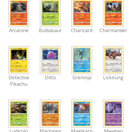
Arcanine
Bulbasaur
Charizard
Charmander
Detective
Ditto
Greninja
Lickitung
Pikachu
Ludicolo
Machamp
Magikarp
Mewtwo