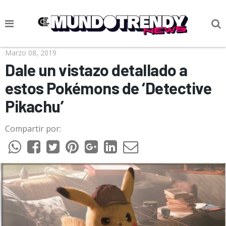
NOTICIAS
Marzo 08, 2019
Dale un vistazo detallado a
CULTURA POP
estos Pokémons de ‘Detective
CIENCIA Y TECNOLOGÍA
Pikachu’
VIDA
Compartir por:
SOCIEDAD
CULTURIZANDO.COM