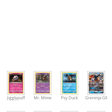
Jigglypuff
Mr. Mime
Psy Duck
Greninja GX