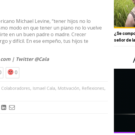
ricano Michael Levine, “tener hijos no lo
ismo modo en que tener un piano no lo vuelve
¿Se compor
tirte en un buen padre o madre. Crecer
señor de l
o y difícil. En ese empeño, tus hijos te
.com
| Twitter
@Cala
0
0
,
,
,
,
,
Colaboradores
Ismael Cala
Motivación
Reflexiones