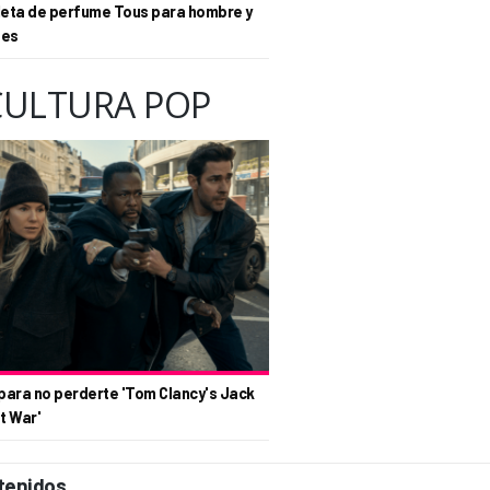
eta de perfume Tous para hombre y
tes
CULTURA POP
para no perderte 'Tom Clancy's Jack
t War'
tenidos