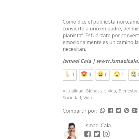
Como dice el publicista norteame
convierte a uno en padre, del m
pianista”. Esfuérzate por conver
emocionalmente es un camino larg
necesitan.
Ismael Cala |
www.ismaelcala
1
3
0
1
,
,
,
Actualidad
Bienestar
Vida
Bienestar
,
Sociedad
Vida
Compartir por:
Ismael Cala