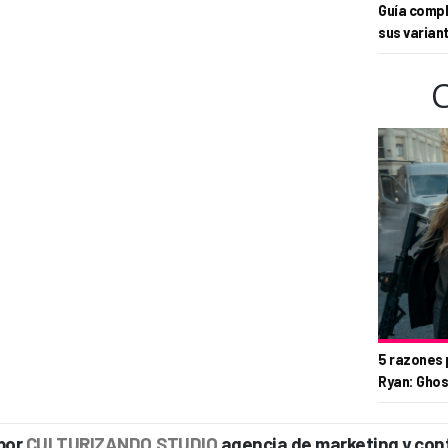
Guía compl
sus varian
5 razones 
Ryan: Ghos
por
CULTURIZANDO.STUDIO
agencia de marketing y con