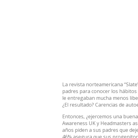
La revista norteamericana “Slate
padres para conocer los hábitos 
le entregaban mucha menos liber
¿El resultado? Carencias de auto
Entonces, ¿ejercemos una buena i
Awareness UK y Headmasters aseg
años piden a sus padres que dejen
46% asegura que sus progenitore