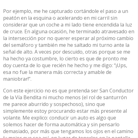
Por ejemplo, me he capturado cortándole el paso a un
peatón en la esquina o acelerando en mi carril sin
considerar que un coche a mi lado tiene encendida la luz
de cruce. En alguna ocasión, he terminado atravesado en
la intersección por no querer esperar al próximo cambio
del semáforo y también me he saltado mi turno ante la
señal de alto. A veces por descuido, otras porque se me
ha hecho ya costumbre, lo cierto es que de pronto me
doy cuenta de lo que recién he hecho y me digo: “¡Ups,
esa no fue la manera más correcta y amable de
maniobrar!”.
Con este ejercicio no es que pretenda ser San Conductor
de la Vía Bendita ni mucho menos (el rol de santurrón
me parece aburrido y sospechoso), sino que
simplemente estoy procurando estar más presente al
volante. Me explico: conducir un auto es algo que
solemos hacer de forma automática y sin pensarlo
demasiado, por más que tengamos los ojos en el camino
(y mejor que sea así, en lugar de tenerlos en la pantalla