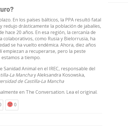
turo?
azo. En los países bálticos, la PPA resultó fatal
y redujo drásticamente la población de jabalíes,
e hace 20 años. En esa región, la cercanía de
 colaborativos, como Rusia y Bielorrusia, ha
rmedad se ha vuelto endémica. Ahora, diez años
lí empiezan a recuperarse, pero la peste
 estamos a tiempo.
de Sanidad Animal en el IREC, responsable del
tilla-La Mancha
y
Aleksandra Kosowska
,
ersidad de Castilla-La Mancha
inalmente en
The Conversation
. Lea el
original
.
0
0