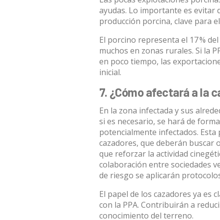
ayudas. Lo importante es evitar q
producción porcina, clave para e
El porcino representa
el 17 % de
muchos en zonas rurales. Si la P
en poco tiempo, las exportacio
inicial.
7. ¿Cómo afectará a la 
En la zona infectada y sus alrede
si es necesario, se hará de form
potencialmente infectados. Esta 
cazadores, que deberán buscar o
que reforzar la actividad cinegéti
colaboración entre sociedades v
de riesgo se aplicarán protocolos
El
papel de los cazadores
ya es cl
con la PPA. Contribuirán a reduci
conocimiento del terreno.