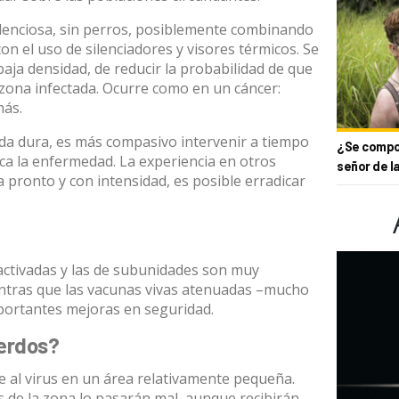
ilenciosa, sin perros, posiblemente combinando
con el uso de silenciadores y visores térmicos. Se
baja densidad, de reducir la probabilidad de que
a zona infectada. Ocurre como en un cáncer:
más.
a dura, es más compasivo intervenir a tiempo
¿Se compor
oca la enfermedad. La experiencia en otros
señor de l
a pronto y con intensidad, es posible erradicar
activadas y las de subunidades son muy
entras que las vacunas vivas atenuadas –mucho
portantes mejoras en seguridad.
cerdos?
e al virus en un área relativamente pequeña.
 de la zona lo pasarán mal, aunque recibirán