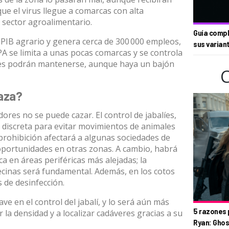
ue el virus llegue a comarcas con alta
l sector agroalimentario.
Guía compl
l PIB agrario
y genera cerca de 300 000 empleos,
sus varian
PA se limita a unas pocas comarcas y se controla
nes podrán mantenerse, aunque haya un bajón
caza?
dores no se puede cazar. El control de jabalíes,
a discreta para evitar movimientos de animales
prohibición afectará a algunas sociedades de
portunidades en otras zonas. A cambio, habrá
ca en áreas periféricas más alejadas; la
ecinas será fundamental. Además, en los cotos
 de desinfección.
ave en el control del jabalí, y lo será aún más
5 razones 
r la densidad y a localizar cadáveres gracias a su
Ryan: Ghos