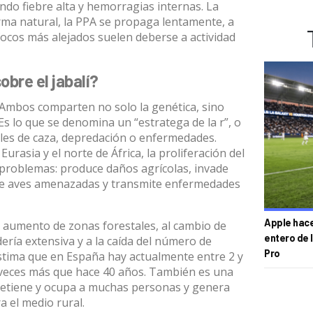
ndo fiebre alta y hemorragias internas. La
rma natural, la PPA se propaga lentamente, a
ocos más alejados suelen deberse a actividad
obre el jabalí?
o. Ambos comparten no solo la genética, sino
s lo que se denomina un “
estratega de la r
”, o
eles de caza, depredación o enfermedades.
urasia y el norte de África, la proliferación del
problemas: produce daños agrícolas, invade
e aves amenazadas y transmite enfermedades
Apple hace 
 aumento de zonas forestales, al cambio de
entero de 
ería extensiva y a la caída del número de
Pro
stima que en España hay actualmente entre 2 y
z veces más que hace 40 años. También es una
tretiene y ocupa a muchas personas y genera
a el medio rural.