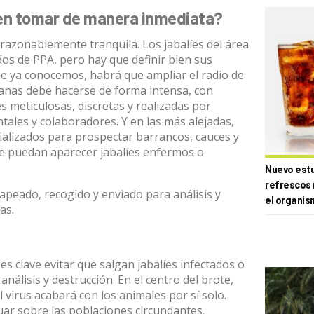
en tomar de manera inmediata?
 razonablemente tranquila. Los jabalíes del área
os de PPA, pero hay que definir bien sus
que ya conocemos, habrá que ampliar el radio de
anas debe hacerse de forma intensa, con
 meticulosas, discretas y realizadas por
ales y colaboradores. Y en las más alejadas,
ializados para prospectar barrancos, cauces y
ue puedan aparecer jabalíes enfermos o
Nuevo estud
refrescos 
peado, recogido y enviado para análisis y
el organis
as.
es clave evitar que salgan jabalíes infectados o
nálisis y destrucción. En el centro del brote,
 virus acabará con los animales por sí solo.
ar sobre las poblaciones circundantes.