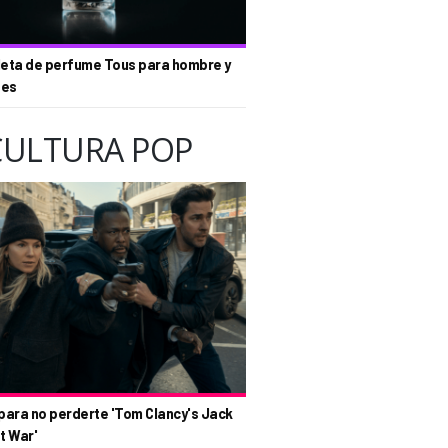
eta de perfume Tous para hombre y
tes
CULTURA POP
para no perderte 'Tom Clancy's Jack
t War'