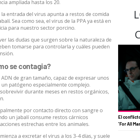
ncia ampliada hasta los 20.
L
 la entrada del virus apunta a
restos de comida
balí. Sea como sea, el virus de la PPA ya está en
cia para nuestro sector porcino.
ver las dudas que surgen sobre la naturaleza de
eben tomarse para controlarla y cuáles pueden
nsión.
cómo se contagia?
e ADN
de gran tamaño, capaz de expresar unos
en un patógeno especialmente complejo.
 sobrevivir durante meses en restos orgánicos,
n.
ipalmente por contacto directo con sangre o
ando un jabalí consume restos cárnicos
El conflict
acciones estrechas entre los animales.
'For All Ma
ienza a excretar el virus a los 3-4 días, y suele