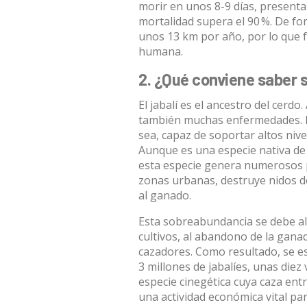
morir en unos 8-9 días, presenta
mortalidad supera el 90 %. De fo
unos 13 km por año, por lo que f
humana.
2. ¿Qué conviene saber s
El jabalí es el ancestro del cerd
también muchas enfermedades. E
sea, capaz de soportar altos niv
Aunque es una especie nativa de E
esta especie genera numerosos 
zonas urbanas,
destruye nidos
d
al ganado.
Esta
sobreabundancia
se debe al
cultivos, al abandono de la ganad
cazadores. Como resultado, se e
3 millones de jabalíes, unas die
especie cinegética cuya caza en
una actividad económica vital par