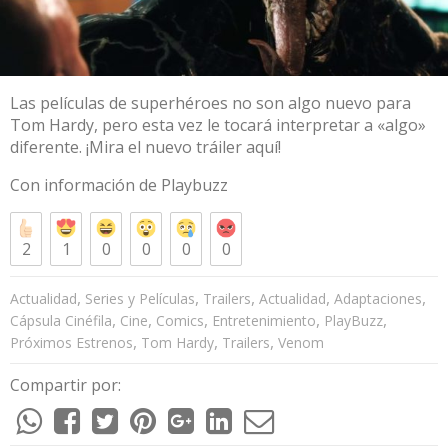
Las películas de superhéroes no son algo nuevo para
Tom Hardy, pero esta vez le tocará interpretar a «algo»
diferente. ¡Mira el nuevo tráiler aquí!
Con información de
Playbuzz
2
1
0
0
0
0
,
,
,
,
,
Actualidad
Series y Películas
Trailers
Actualidad
Adaptaciones
,
,
,
,
,
Cápsula Cinéfila
Cine
Comics
Entretenimiento
PlayBuzz
,
,
,
Próximos Estrenos
Tom Hardy
Trailers
Venom
Compartir por: