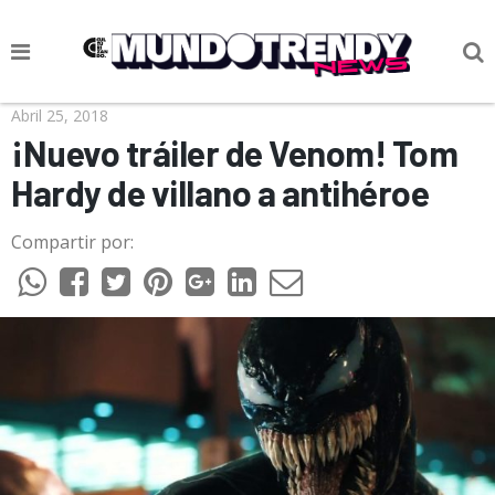
NOTICIAS
Abril 25, 2018
¡Nuevo tráiler de Venom! Tom
CULTURA POP
Hardy de villano a antihéroe
CIENCIA Y TECNOLOGÍA
Compartir por:
VIDA
SOCIEDAD
CULTURIZANDO.COM