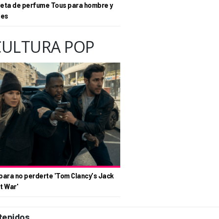
eta de perfume Tous para hombre y
tes
CULTURA POP
para no perderte 'Tom Clancy's Jack
t War'
tenidos