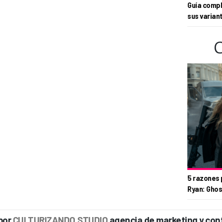
Guía compl
sus varian
5 razones 
Ryan: Ghos
por
CULTURIZANDO.STUDIO
agencia de marketing y con