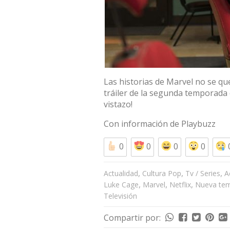
Las historias de Marvel no se que
tráiler de la segunda temporada de
vistazo!
Con información de
Playbuzz
0
0
0
0
,
,
,
Actualidad
Cultura Pop
Tv / Series
A
,
,
,
Luke Cage
Marvel
Netflix
Nueva te
Televisión
Compartir por: