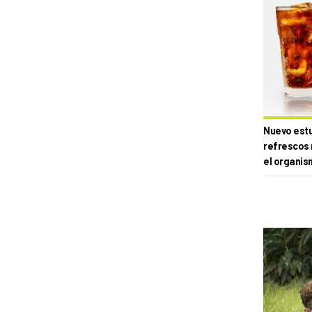
Nuevo estud
refrescos 
el organis