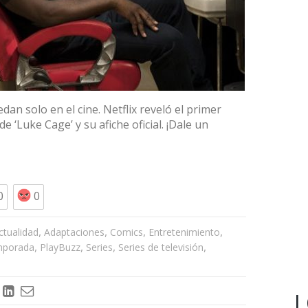
dan solo en el cine. Netflix reveló el primer
 ‘Luke Cage’ y su afiche oficial. ¡Dale un
0
0
,
,
,
,
ctualidad
Adaptaciones
Comics
Entretenimiento
,
,
,
,
mporada
PlayBuzz
Series
Series de televisión
L