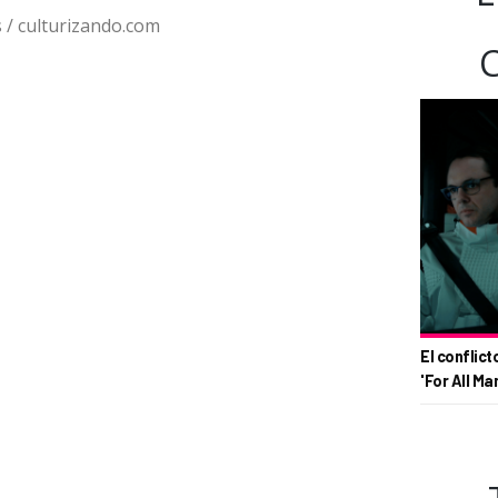
/ culturizando.com
El conflict
'For All Ma