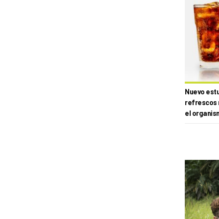
Nuevo estud
refrescos 
el organis