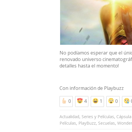
No podíamos esperar que el único
renovado universo cinematográfi
detalles hasta el momento!
Con información de
Playbuzz
0
4
1
0
,
,
Actualidad
Series y Películas
Cápsula 
,
,
,
Películas
PlayBuzz
Secuelas
Wonde