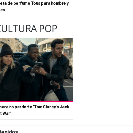
eta de perfume Tous para hombre y
tes
CULTURA POP
para no perderte 'Tom Clancy's Jack
t War'
tenidos