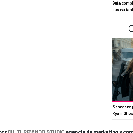
Guía compl
sus varian
5 razones 
Ryan: Ghos
por
CULTURIZANDO.STUDIO
agencia de marketing y con