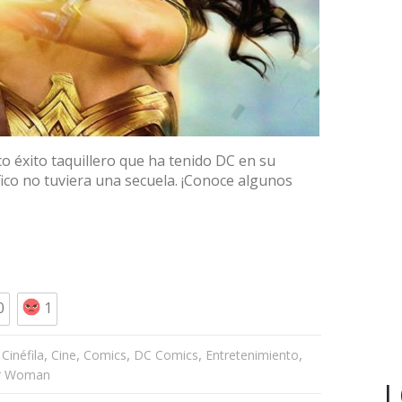
 éxito taquillero que ha tenido DC en su
co no tuviera una secuela. ¡Conoce algunos
0
1
,
,
,
,
,
Cinéfila
Cine
Comics
DC Comics
Entretenimiento
r Woman
L