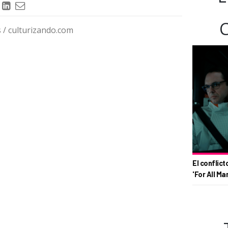
/ culturizando.com
El conflict
'For All Ma