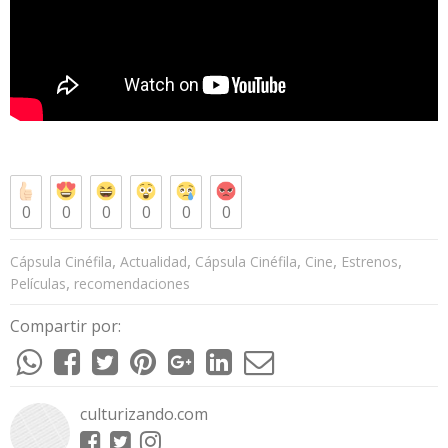
0
0
0
0
0
0
,
,
,
,
,
Cápsula Cinéfila
Actualidad
Cápsula Cinéfila
Cine
Estrenos
,
Películas
recomendaciones
Compartir por:
culturizando.com