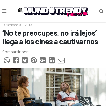
NOTICIAS
Diciembre 07, 2018
‘No te preocupes, no irá lejos’
CULTURA POP
llega a los cines a cautivarnos
CIENCIA Y TECNOLOGÍA
Compartir por:
VIDA
SOCIEDAD
CULTURIZANDO.COM