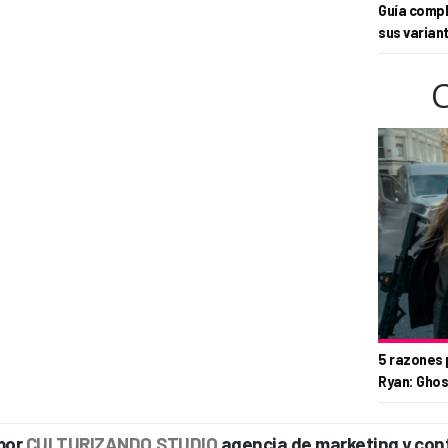
Guía compl
sus varian
5 razones 
Ryan: Ghos
por
CULTURIZANDO.STUDIO
agencia de marketing y con