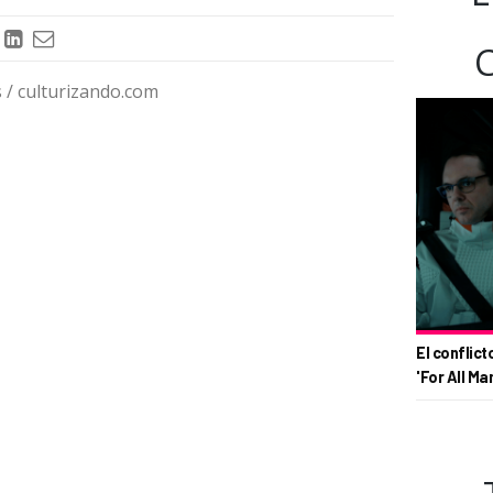
/ culturizando.com
El conflict
'For All Ma