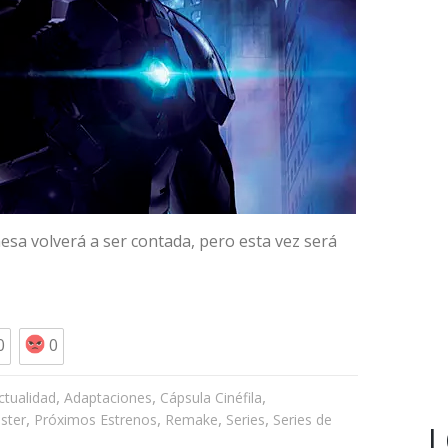
nesa volverá a ser contada, pero esta vez será
0
0
,
,
,
ctualidad
Adaptaciones
Cápsula Cinéfila
,
,
,
,
ster
Próximos Estrenos
Remake
Series
Series de
L