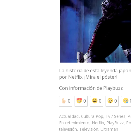
La historia de esta leyenda japo
por Netflix. ¡Mira el póster!
Con información de
Playbuzz
0
0
0
0
,
,
,
Actualidad
Cultura Pop
Tv / Series
A
,
,
,
Entretenimiento
Netflix
PlayBuzz
Po
,
,
televisión
Televisión
Ultraman