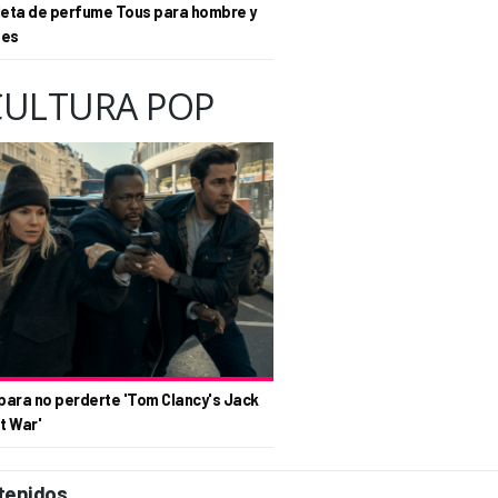
eta de perfume Tous para hombre y
tes
CULTURA POP
para no perderte 'Tom Clancy's Jack
t War'
tenidos