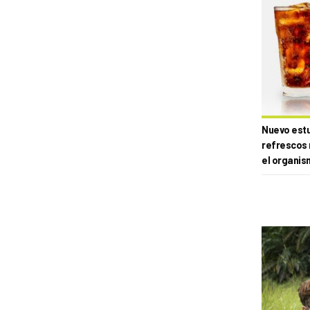
Nuevo estud
refrescos 
el organis