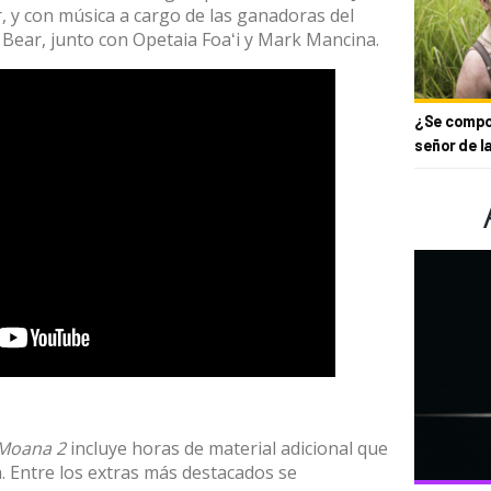
, y con música a cargo de las ganadoras del
Bear, junto con Opetaia Foaʻi y Mark Mancina.
¿Se compor
señor de l
Moana 2
incluye horas de material adicional que
a. Entre los extras más destacados se