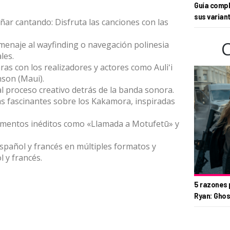
Guía compl
sus varian
ar cantando: Disfruta las canciones con las
menaje al wayfinding o navegación polinesia
les.
ras con los realizadores y actores como Auliʻi
son (Maui).
al proceso creativo detrás de la banda sonora.
as fascinantes sobre los Kakamora, inspiradas
omentos inéditos como «Llamada a Motufetū» y
spañol y francés en múltiples formatos y
 y francés.
5 razones 
Ryan: Ghos