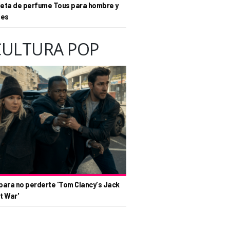
eta de perfume Tous para hombre y
tes
CULTURA POP
para no perderte 'Tom Clancy's Jack
t War'