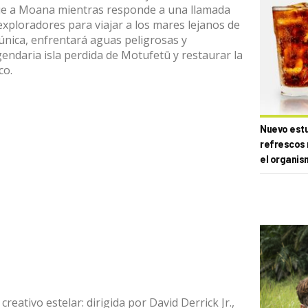
gue a Moana mientras responde a una llamada
xploradores para viajar a los mares lejanos de
 única, enfrentará aguas peligrosas y
gendaria isla perdida de Motufetū y restaurar la
co.
Nuevo estud
refrescos 
el organis
reativo estelar: dirigida por David Derrick Jr.,