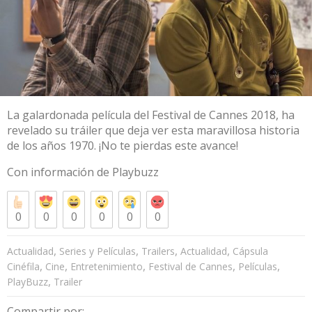
La galardonada película del Festival de Cannes 2018, ha
revelado su tráiler que deja ver esta maravillosa historia
de los años 1970. ¡No te pierdas este avance!
Con información de
Playbuzz
0
0
0
0
0
0
,
,
,
,
Actualidad
Series y Películas
Trailers
Actualidad
Cápsula
,
,
,
,
,
Cinéfila
Cine
Entretenimiento
Festival de Cannes
Películas
,
PlayBuzz
Trailer
Compartir por: