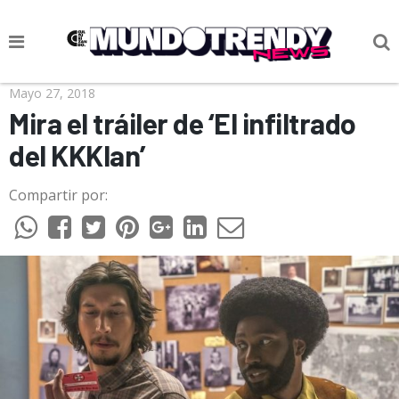
NOTICIAS
Mayo 27, 2018
Mira el tráiler de ‘El infiltrado
CULTURA POP
del KKKlan’
CIENCIA Y TECNOLOGÍA
Compartir por:
VIDA
SOCIEDAD
CULTURIZANDO.COM