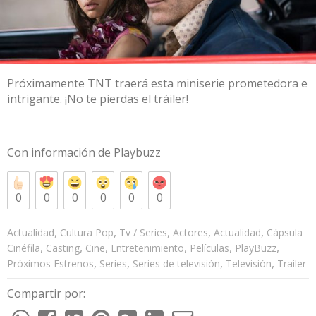
Próximamente TNT traerá esta miniserie prometedora e
intrigante. ¡No te pierdas el tráiler!
Con información de
Playbuzz
0
0
0
0
0
0
,
,
,
,
,
Actualidad
Cultura Pop
Tv / Series
Actores
Actualidad
Cápsula
,
,
,
,
,
,
Cinéfila
Casting
Cine
Entretenimiento
Películas
PlayBuzz
,
,
,
,
Próximos Estrenos
Series
Series de televisión
Televisión
Trailer
Compartir por: