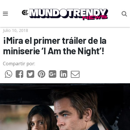
NOTICIAS
Julio 10, 2018
¡Mira el primer tráiler de la
CULTURA POP
miniserie ‘I Am the Night’!
CIENCIA Y TECNOLOGÍA
Compartir por:
VIDA
SOCIEDAD
CULTURIZANDO.COM