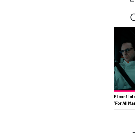
El conflict
'For All Ma