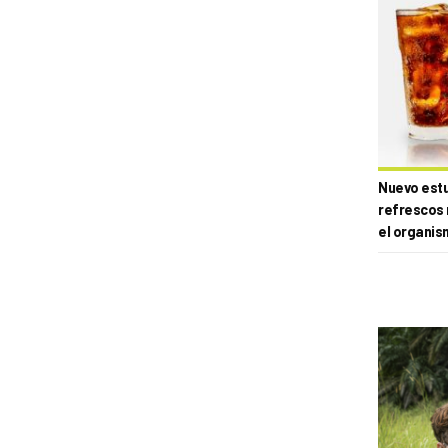
Nuevo estud
refrescos 
el organis