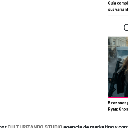
Guía compl
sus varian
5 razones 
Ryan: Ghos
por
CULTURIZANDO.STUDIO
agencia de marketing y con