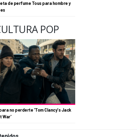
eta de perfume Tous para hombre y
tes
CULTURA POP
para no perderte 'Tom Clancy's Jack
t War'
tenidos