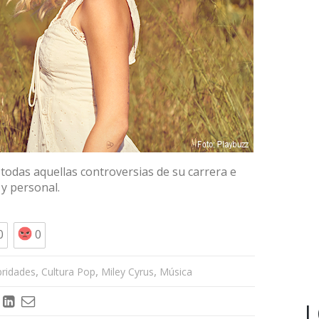
r todas aquellas controversias de su carrera e
 y personal.
0
0
,
,
,
bridades
Cultura Pop
Miley Cyrus
Música
L