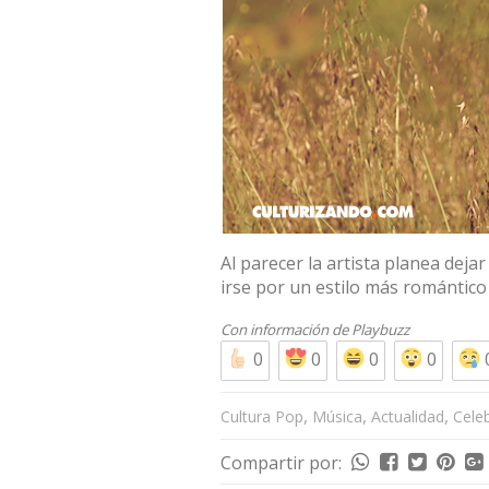
Al parecer la artista planea deja
irse por un estilo más romántico
Con información de
Playbuzz
0
0
0
0
,
,
,
Cultura Pop
Música
Actualidad
Cele
Compartir por: