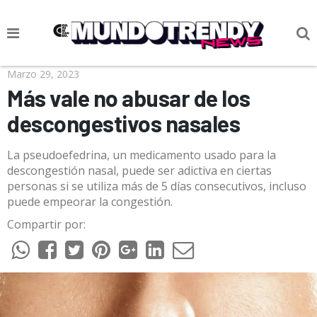
NOTICIAS
Marzo 29, 2023
Más vale no abusar de los
CULTURA POP
descongestivos nasales
CIENCIA Y TECNOLOGÍA
La pseudoefedrina, un medicamento usado para la
VIDA
descongestión nasal, puede ser adictiva en ciertas
personas si se utiliza más de 5 días consecutivos, incluso
SOCIEDAD
puede empeorar la congestión.
CULTURIZANDO.COM
Compartir por: