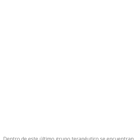
Dentro de este último grupo terapéutico se encuentran