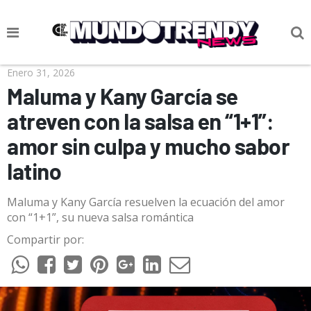
NOTICIAS
Enero 31, 2026
Maluma y Kany García se
CULTURA POP
atreven con la salsa en “1+1”:
CIENCIA Y TECNOLOGÍA
amor sin culpa y mucho sabor
VIDA
latino
SOCIEDAD
Maluma y Kany García resuelven la ecuación del amor
CULTURIZANDO.COM
con “1+1”, su nueva salsa romántica
Compartir por: