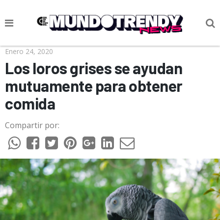
NOTICIAS
Enero 24, 2020
Los loros grises se ayudan
CULTURA POP
mutuamente para obtener
CIENCIA Y TECNOLOGÍA
comida
VIDA
Compartir por:
SOCIEDAD
CULTURIZANDO.COM