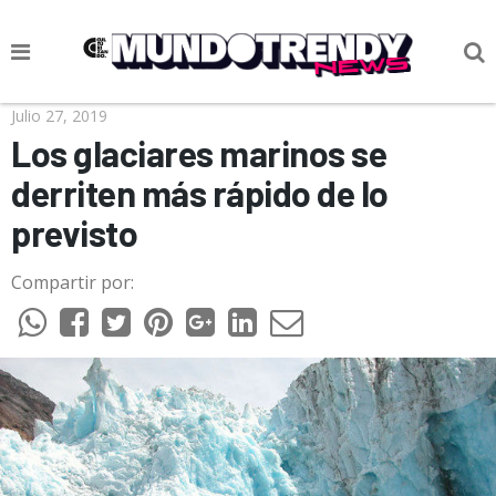
NOTICIAS
Julio 27, 2019
Los glaciares marinos se
CULTURA POP
derriten más rápido de lo
CIENCIA Y TECNOLOGÍA
previsto
VIDA
Compartir por:
SOCIEDAD
CULTURIZANDO.COM