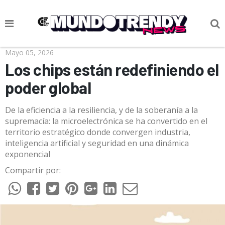
NOTICIAS
Mayo 05, 2026
Los chips están redefiniendo el
CULTURA POP
poder global
CIENCIA Y TECNOLOGÍA
De la eficiencia a la resiliencia, y de la soberanía a la
VIDA
supremacía: la microelectrónica se ha convertido en el
territorio estratégico donde convergen industria,
SOCIEDAD
inteligencia artificial y seguridad en una dinámica
exponencial
CULTURIZANDO.COM
Compartir por: