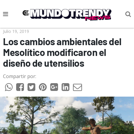
NOTICIAS
Julio 19, 2019
Los cambios ambientales del
CULTURA POP
Mesolítico modificaron el
CIENCIA Y TECNOLOGÍA
diseño de utensilios
VIDA
Compartir por:
SOCIEDAD
CULTURIZANDO.COM