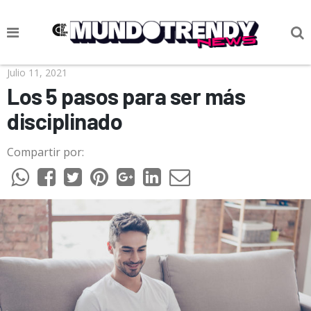
NOTICIAS
Julio 11, 2021
Los 5 pasos para ser más
CULTURA POP
disciplinado
CIENCIA Y TECNOLOGÍA
Compartir por:
VIDA
SOCIEDAD
CULTURIZANDO.COM