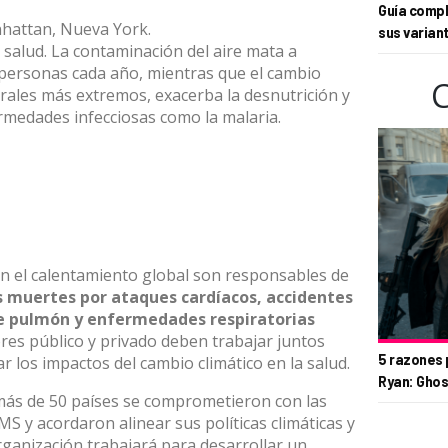
Guía compl
nhattan, Nueva York.
sus varian
de salud. La contaminación del aire mata a
personas cada año, mientras que el cambio
rales más extremos, exacerba la desnutrición y
rmedades infecciosas como la malaria.
 el calentamiento global son responsables de
s muertes por ataques cardíacos, accidentes
de pulmón y enfermedades respiratorias
ores público y privado deben trabajar juntos
5 razones 
ar los impactos del cambio climático en la salud.
Ryan: Ghos
más de 50 países se comprometieron con las
OMS y acordaron alinear sus políticas climáticas y
rganización trabajará para desarrollar un