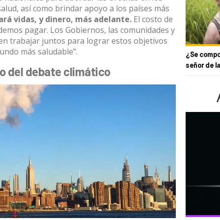
 salud, así como brindar apoyo a los países más
vará vidas, y dinero, más adelante.
El costo de
demos pagar. Los Gobiernos, las comunidades y
en trabajar juntos para lograr estos objetivos
mundo más saludable”.
¿Se compor
señor de l
io del debate climático