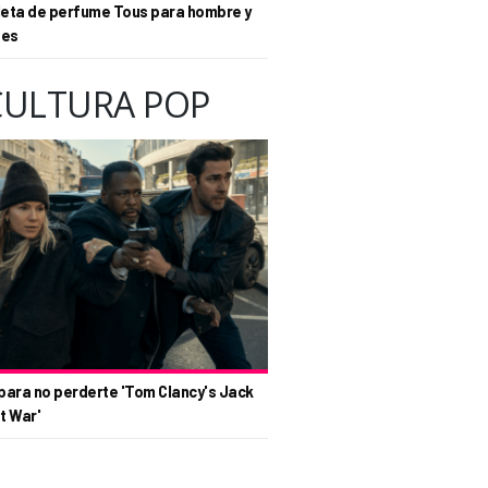
eta de perfume Tous para hombre y
tes
CULTURA POP
para no perderte 'Tom Clancy's Jack
t War'