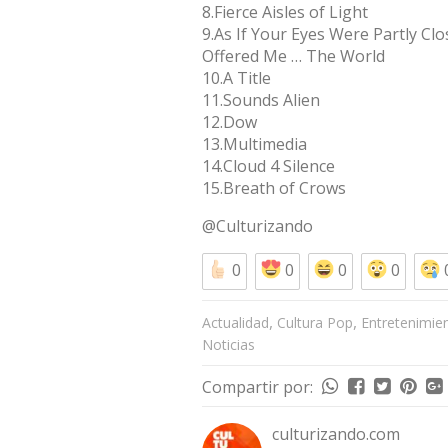
8.Fierce Aisles of Light
9.As If Your Eyes Were Partly Cl
Offered Me … The World
10.A Title
11.Sounds Alien
12.Dow
13.Multimedia
14.Cloud 4 Silence
15.Breath of Crows
@Culturizando
0
0
0
0
,
,
Actualidad
Cultura Pop
Entretenimie
Noticias
Compartir por:
culturizando.com