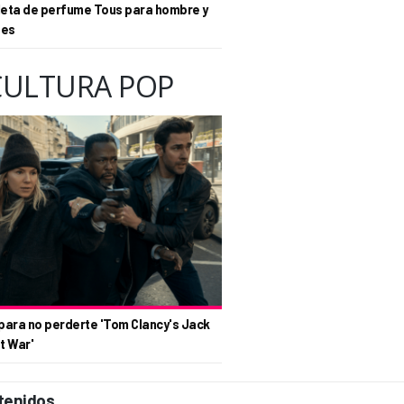
eta de perfume Tous para hombre y
tes
CULTURA POP
para no perderte 'Tom Clancy's Jack
t War'
tenidos