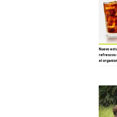
Nuevo estud
refrescos 
el organis