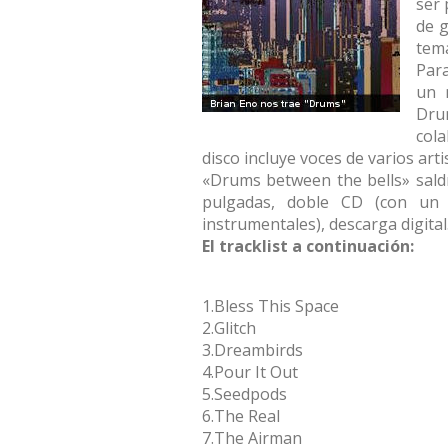
ser 
de 
tema
Para
un 
Dru
cola
disco incluye voces de varios arti
«Drums between the bells» saldr
pulgadas, doble CD (con un 
instrumentales), descarga digital
El tracklist a continuación:
1.Bless This Space
2.Glitch
3.Dreambirds
4.Pour It Out
5.Seedpods
6.The Real
7.The Airman