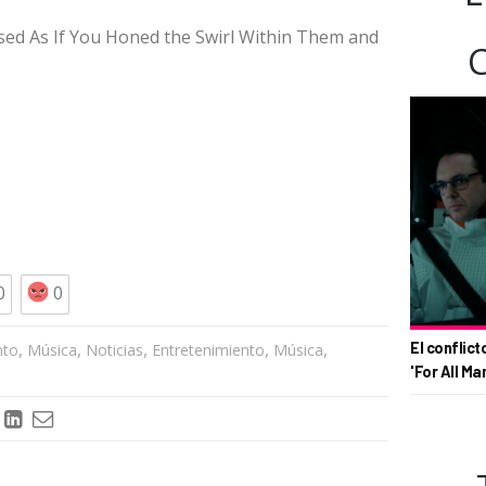
osed As If You Honed the Swirl Within Them and
0
0
,
,
,
,
,
El conflict
nto
Música
Noticias
Entretenimiento
Música
'For All Ma