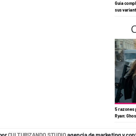
Guía compl
sus varian
5 razones 
Ryan: Ghos
por
CULTURIZANDO.STUDIO
agencia de marketing y con