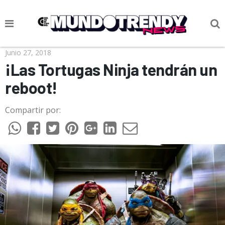
NOTICIAS
Junio 27, 2018
¡Las Tortugas Ninja tendrán un
CULTURA POP
reboot!
CIENCIA Y TECNOLOGÍA
Compartir por:
VIDA
SOCIEDAD
CULTURIZANDO.COM