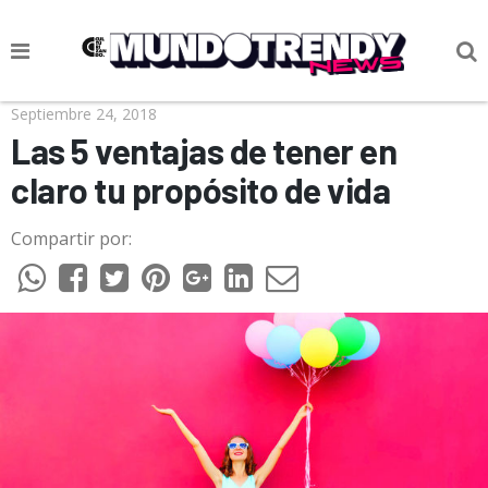
NOTICIAS
Septiembre 24, 2018
Las 5 ventajas de tener en
CULTURA POP
claro tu propósito de vida
CIENCIA Y TECNOLOGÍA
Compartir por:
VIDA
SOCIEDAD
CULTURIZANDO.COM