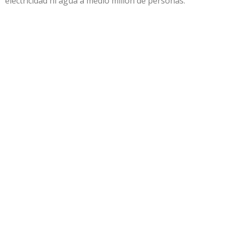
electricidad ni agua a medio millón de personas.