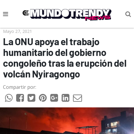
NOTICIAS
Mayo 27, 2021
La ONU apoya el trabajo
CULTURA POP
humanitario del gobierno
CIENCIA Y TECNOLOGÍA
congoleño tras la erupción del
VIDA
volcán Nyiragongo
SOCIEDAD
Compartir por:
CULTURIZANDO.COM