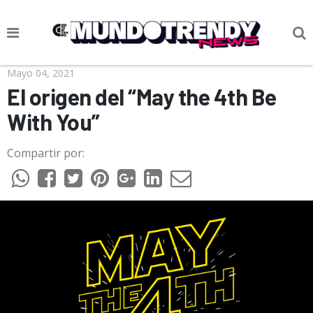
NOTICIAS
Mayo 04, 2021
El origen del “May the 4th Be
CULTURA POP
With You”
CIENCIA Y TECNOLOGÍA
Compartir por:
VIDA
SOCIEDAD
CULTURIZANDO.COM