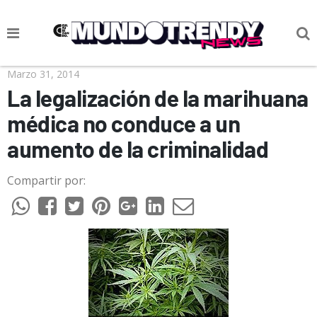
NOTICIAS
Marzo 31, 2014
La legalización de la marihuana
CULTURA POP
médica no conduce a un
CIENCIA Y TECNOLOGÍA
aumento de la criminalidad
VIDA
Compartir por:
SOCIEDAD
CULTURIZANDO.COM