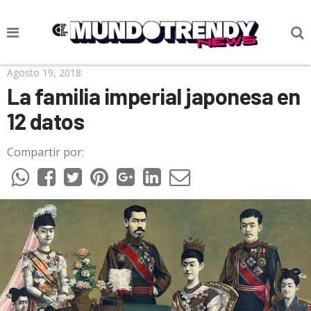
NOTICIAS
Agosto 19, 2018
La familia imperial japonesa en
CULTURA POP
12 datos
CIENCIA Y TECNOLOGÍA
Compartir por:
VIDA
SOCIEDAD
CULTURIZANDO.COM