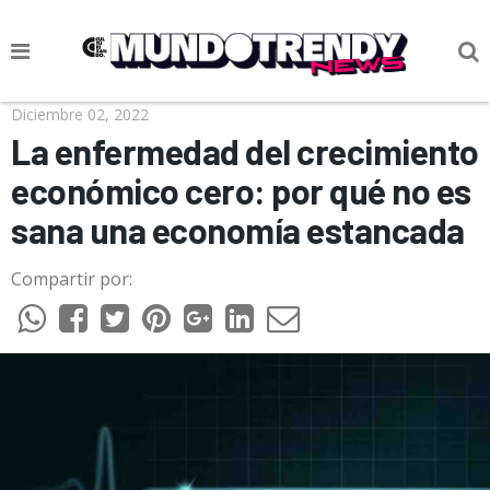
NOTICIAS
Diciembre 02, 2022
La enfermedad del crecimiento
CULTURA POP
económico cero: por qué no es
CIENCIA Y TECNOLOGÍA
sana una economía estancada
VIDA
Compartir por:
SOCIEDAD
CULTURIZANDO.COM