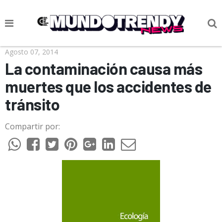
NOTICIAS
Agosto 07, 2014
La contaminación causa más
CULTURA POP
muertes que los accidentes de
CIENCIA Y TECNOLOGÍA
tránsito
VIDA
Compartir por:
SOCIEDAD
CULTURIZANDO.COM