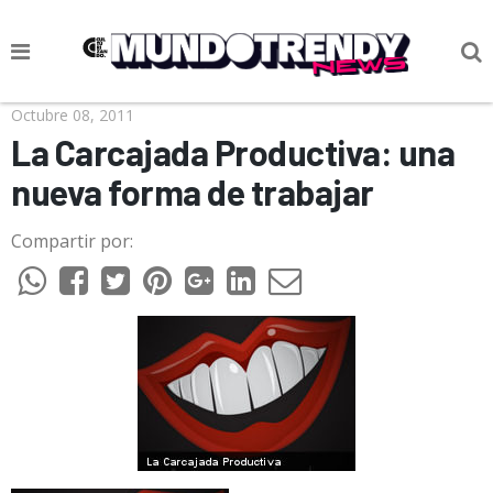
NOTICIAS
Octubre 08, 2011
La Carcajada Productiva: una
CULTURA POP
nueva forma de trabajar
CIENCIA Y TECNOLOGÍA
Compartir por:
VIDA
SOCIEDAD
CULTURIZANDO.COM