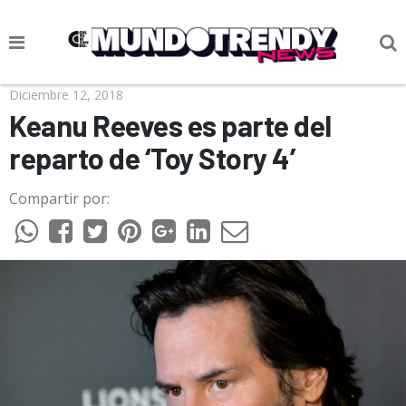
NOTICIAS
Diciembre 12, 2018
Keanu Reeves es parte del
CULTURA POP
reparto de ‘Toy Story 4’
CIENCIA Y TECNOLOGÍA
Compartir por:
VIDA
SOCIEDAD
CULTURIZANDO.COM