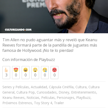
Tim Allen no pudo aguantar más y reveló que Keanu
Reeves formará parte de la pandilla de juguetes más
famosa de Hollywood. ¡No te lo pierdas!
Con información de
Playbuzz
3
0
0
0
0
0
,
,
,
,
Series y Películas
Actualidad
Cápsula Cinéfila
Cultura
Cultura
,
,
,
,
,
General
Cultura Pop
Curiosidades
Disney
Entretenimiento
,
,
,
,
,
Keanu Reeves
Noticias
Películas
Personajes
PlayBuzz
,
,
Próximos Estrenos
Toy Story 4
Trailer