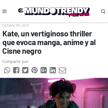
NOTICIAS
Octubre 09, 2021
Kate, un vertiginoso thriller
CULTURA POP
que evoca manga, anime y al
CIENCIA Y TECNOLOGÍA
Cisne negro
VIDA
Compartir por:
SOCIEDAD
CULTURIZANDO.COM