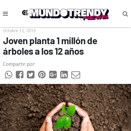
NOTICIAS
Octubre 12, 2019
Joven planta 1 millón de
CULTURA POP
árboles a los 12 años
CIENCIA Y TECNOLOGÍA
Compartir por:
VIDA
SOCIEDAD
CULTURIZANDO.COM