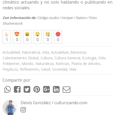
climático actuando y no solo hablando o publicando en
redes sociales.
Con información de:
Código oculto
/
Intriper
/
Nation
/ Foto:
Shutterstock
1
0
0
0
0
0
,
,
,
,
,
Actualidad
Naturaleza
Vida
Actualidad
Bienestar
,
,
,
,
Calentamiento Global
Cultura
Cultura General
Ecología
Felix
,
,
,
,
,
Finkbeiner
Mundo
Naturaleza
Noticias
Planta de árboles
,
,
,
,
PlayBuzz
Reflexiones
Salud
Sociedad
Vida
Compartir por:
Deivis González / culturizando.com