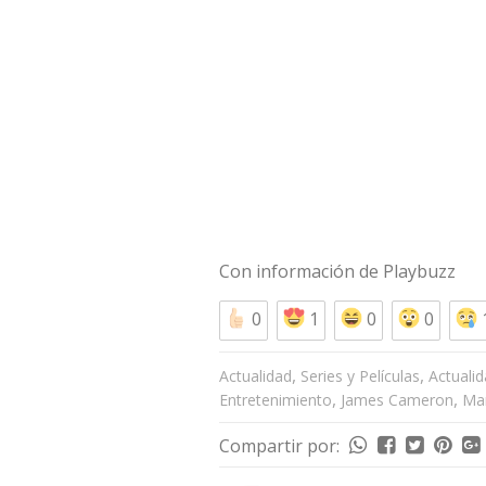
Con información de
Playbuzz
0
1
0
0
,
,
Actualidad
Series y Películas
Actuali
,
,
Entretenimiento
James Cameron
Mar
Compartir por: