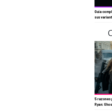
Guía compl
sus varian
5 razones 
Ryan: Ghos