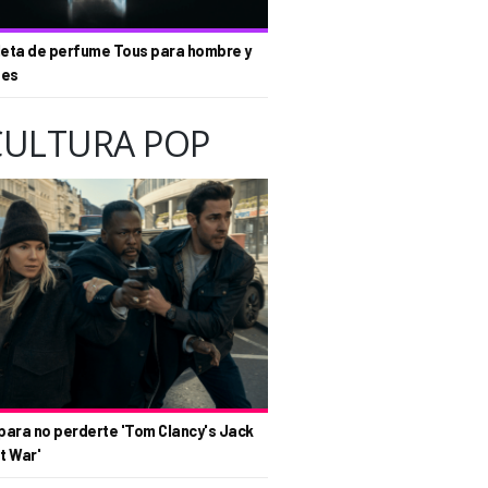
eta de perfume Tous para hombre y
tes
CULTURA POP
para no perderte 'Tom Clancy's Jack
t War'