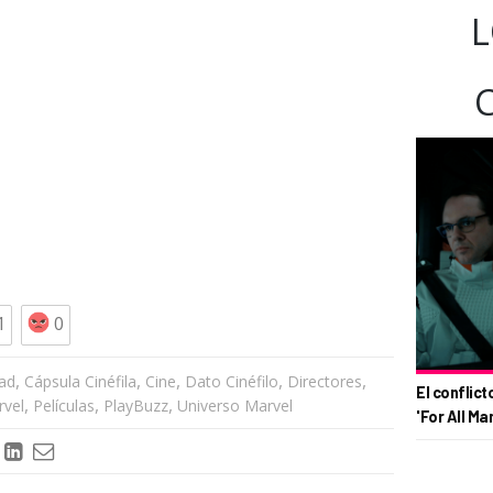
L
1
0
,
,
,
,
,
dad
Cápsula Cinéfila
Cine
Dato Cinéfilo
Directores
El conflict
,
,
,
vel
Películas
PlayBuzz
Universo Marvel
'For All Ma