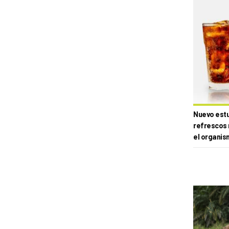
Nuevo estud
refrescos 
el organis