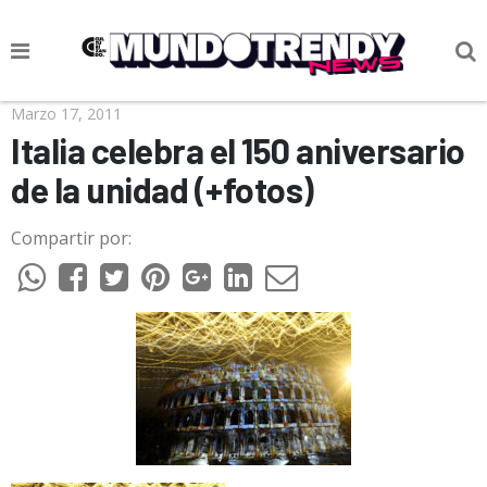
NOTICIAS
Marzo 17, 2011
Italia celebra el 150 aniversario
CULTURA POP
de la unidad (+fotos)
CIENCIA Y TECNOLOGÍA
Compartir por:
VIDA
SOCIEDAD
CULTURIZANDO.COM