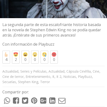
La segunda parte de esta escalofriante historia basada
en la novela de Stephen Edwin King no se podía quedar
atrás. ¡Entérate de sus primeros avances!
Con información de
Playbuzz
4
2
0
0
0
0
,
,
,
,
,
Actualidad
Series y Películas
Actualidad
Cápsula Cinéfila
Cine
,
,
,
,
,
,
Cine de terror
Entretenimiento
It
It 2
Noticias
PlayBuzz
,
,
Secuelas
Stephen King
Terror
Compartir por: