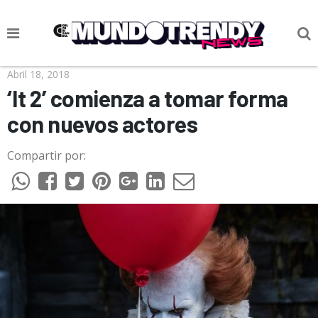
NOTICIAS
Abril 18, 2018
‘It 2’ comienza a tomar forma
CULTURA POP
con nuevos actores
CIENCIA Y TECNOLOGÍA
Compartir por:
VIDA
SOCIEDAD
CULTURIZANDO.COM