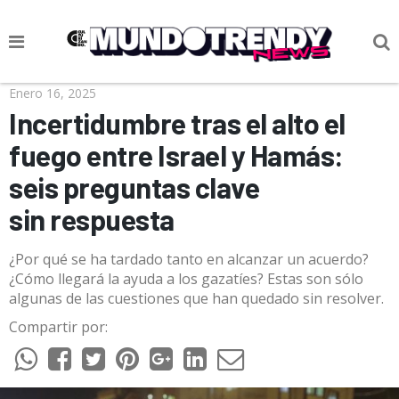
NOTICIAS
Enero 16, 2025
Incertidumbre tras el alto el
CULTURA POP
fuego entre Israel y Hamás:
CIENCIA Y TECNOLOGÍA
seis preguntas clave
VIDA
sin respuesta
SOCIEDAD
¿Por qué se ha tardado tanto en alcanzar un acuerdo?
CULTURIZANDO.COM
¿Cómo llegará la ayuda a los gazatíes? Estas son sólo
algunas de las cuestiones que han quedado sin resolver.
Compartir por: