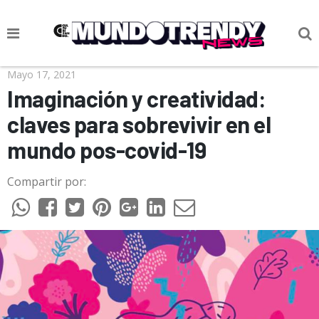
NOTICIAS
Mayo 17, 2021
Imaginación y creatividad:
CULTURA POP
claves para sobrevivir en el
CIENCIA Y TECNOLOGÍA
mundo pos-covid-19
VIDA
Compartir por:
SOCIEDAD
CULTURIZANDO.COM