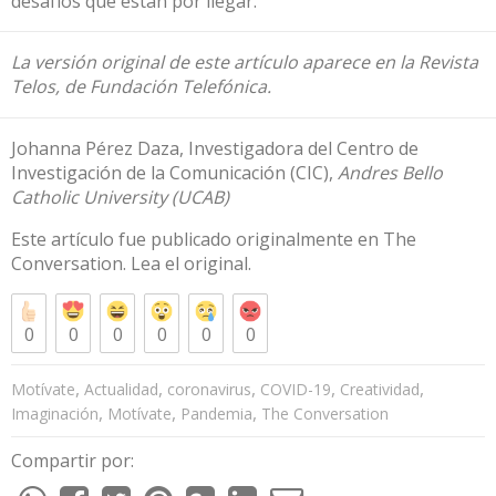
desafíos que están por llegar.
La
versión original
de este artículo aparece en la
Revista
Telos
, de
Fundación Telefónica
.
Johanna Pérez Daza
, Investigadora del Centro de
Investigación de la Comunicación (CIC),
Andres Bello
Catholic University (UCAB)
Este artículo fue publicado originalmente en
The
Conversation
. Lea el
original
.
0
0
0
0
0
0
,
,
,
,
,
Motívate
Actualidad
coronavirus
COVID-19
Creatividad
,
,
,
Imaginación
Motívate
Pandemia
The Conversation
Compartir por: