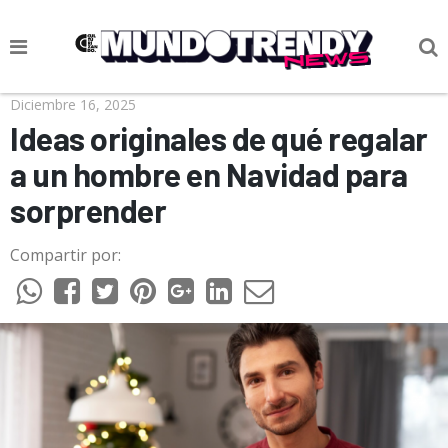
NOTICIAS
Diciembre 16, 2025
Ideas originales de qué regalar
CULTURA POP
a un hombre en Navidad para
CIENCIA Y TECNOLOGÍA
sorprender
VIDA
Compartir por:
SOCIEDAD
CULTURIZANDO.COM