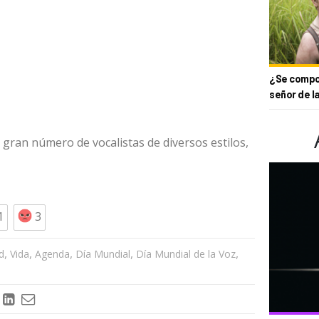
¿Se compor
señor de l
 gran número de vocalistas de diversos estilos,
1
3
,
,
,
,
,
d
Vida
Agenda
Día Mundial
Día Mundial de la Voz