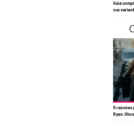
Guía compl
sus varian
5 razones 
Ryan: Ghos