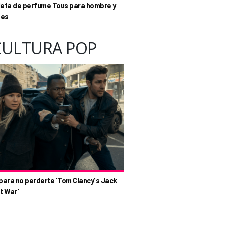
eta de perfume Tous para hombre y
tes
CULTURA POP
para no perderte 'Tom Clancy's Jack
t War'