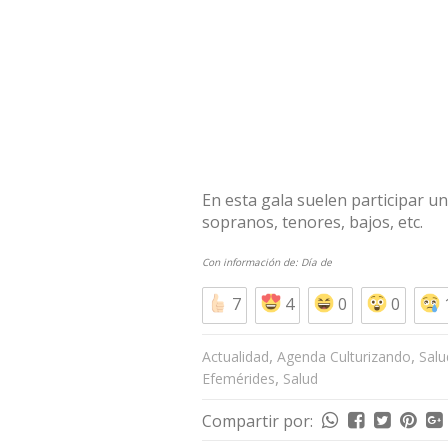
En esta gala suelen participar un
sopranos, tenores, bajos, etc.
Con información de:
Día de
7
4
0
0
,
,
Actualidad
Agenda Culturizando
Salu
,
Efemérides
Salud
Compartir por: