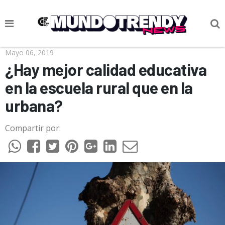
NOTICIAS
Mayo 06, 2019
¿Hay mejor calidad educativa
CULTURA POP
en la escuela rural que en la
CIENCIA Y TECNOLOGÍA
urbana?
VIDA
Compartir por:
SOCIEDAD
CULTURIZANDO.COM