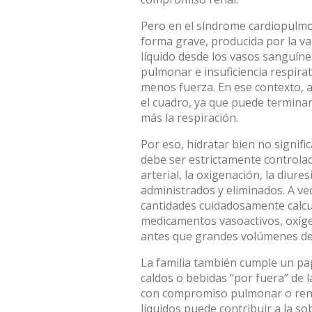
Pero en el síndrome cardiopulm
forma grave, producida por la v
líquido desde los vasos sanguí
pulmonar e insuficiencia respir
menos fuerza. En ese contexto, 
el cuadro, ya que puede terminar 
más la respiración.
Por eso,
hidratar bien no signifi
debe ser estrictamente controlad
arterial, la oxigenación, la diures
administrados y eliminados. A ve
cantidades cuidadosamente calcul
medicamentos vasoactivos, oxíge
antes que grandes volúmenes d
La familia también cumple un pa
caldos o bebidas “por fuera” de l
con compromiso pulmonar o rena
líquidos puede contribuir a la so