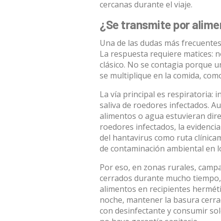
cercanas durante el viaje.
¿Se transmite por alim
Una de las dudas más frecuentes 
La respuesta requiere matices: 
clásico. No se contagia porque u
se multiplique en la comida,
como
La vía principal es respiratoria:
saliva de roedores infectados. A
alimentos o agua estuvieran di
roedores infectados, la evidencia
del hantavirus como ruta clínica
de contaminación ambiental en l
Por eso, en zonas rurales, camp
cerrados durante mucho tiempo,
alimentos en recipientes herméti
noche, mantener la basura cerrad
con desinfectante y consumir so