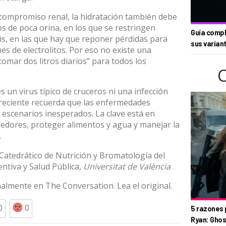
 compromiso renal
, la hidratación también debe
 de poca orina, en los que se restringen
Guía compl
sis, en las que hay que reponer pérdidas para
sus varian
nes de electrolitos. Por eso no existe una
mar dos litros diarios” para todos los
 un virus típico de cruceros ni una infección
 reciente recuerda que las enfermedades
scenarios inesperados. La clave está en
oedores, proteger alimentos y agua y manejar la
.
 Catedrático de Nutrición y Bromatología del
tiva y Salud Pública,
Universitat de València
inalmente en
The Conversation
. Lea el
original
.
0
0
5 razones 
Ryan: Ghos