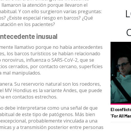
llamaron la atención porque llevaron el
L
abitual. Y con ello surgieron varias preguntas:
s? ¿Existe especial riesgo en barcos? ¿Qué
ratación en los pacientes?
 antecedente inusual
rmente llamativo porque no había antecedentes
es, los barcos turísticos se habían relacionado
o
norovirus
,
influenza
o
SARS-CoV-2
,
que se
cios cerrados, por contacto cercano, superficies
a mal manipulados
.
anera. Su reservorio natural son los roedores,
 el MV Hondius es la variante Andes, que puede
na en contactos estrechos.
 no debe interpretarse como una señal
de que
El conflict
abitual de este tipo de patógenos
. Más bien
'For All Ma
n excepcional, probablemente vinculada a una
micas y a transmisión posterior entre personas