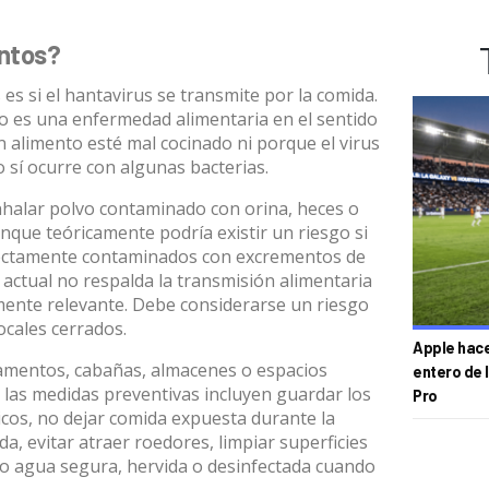
entos?
es si el hantavirus se transmite por la comida.
no es una enfermedad alimentaria en el sentido
n alimento esté mal cocinado ni porque el virus
 sí ocurre con algunas bacterias
.
 inhalar polvo contaminado con orina, heces o
unque teóricamente podría existir un riesgo si
rectamente contaminados con excrementos de
 actual no respalda la transmisión alimentaria
mente relevante.
Debe considerarse un riesgo
ocales cerrados
.
Apple hace 
amentos, cabañas, almacenes o espacios
entero de 
 las medidas preventivas
incluyen
guardar los
Pro
cos, no dejar comida expuesta durante la
a, evitar atraer roedores, limpiar superficies
lo agua segura, hervida o desinfectada cuando