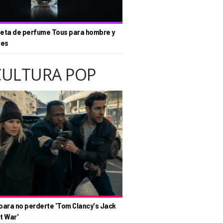
eta de perfume Tous para hombre y
tes
CULTURA POP
para no perderte 'Tom Clancy's Jack
t War'