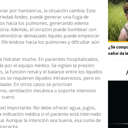
onar por hantavirus,
la situación cambia
. Esta
ariedad Andes, puede generar una fuga de
neos hacia los pulmones, generando edema
atoria. Además, el corazón puede bombear con
administrar demasiado líquido puede empeorar
filtrándose hacia los pulmones y dificultar aún
¿Se compor
señor de l
ca hidratar mucho
. En pacientes hospitalizados,
a por el equipo médico. Se vigilan la presión
is, la función renal y el balance entre los líquidos
ces se requieren líquidos intravenosos, pero en
adas. En otros casos se priorizan
no, ventilación mecánica o soporte intensivo
e suero
.
pel importante. No debe ofrecer agua, jugos,
a indicación médica si el paciente está internado
l. Aunque la intención sea buena, esa suma de
brecarga.