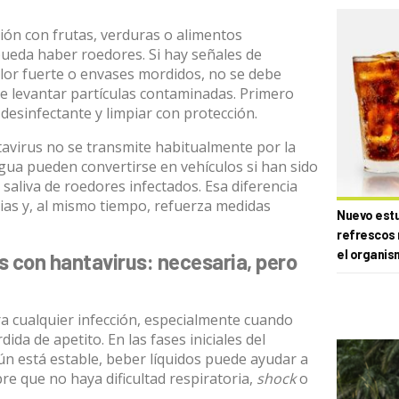
ón con frutas, verduras o alimentos
ueda haber roedores. Si hay señales de
olor fuerte o envases mordidos,
no se debe
e levantar partículas contaminadas
. Primero
desinfectante y limpiar con protección.
antavirus no se transmite habitualmente por la
agua pueden convertirse en vehículos si han sido
 saliva de roedores infectados
. Esa diferencia
ias y, al mismo tiempo, refuerza medidas
Nuevo estud
refrescos 
el organis
s con hantavirus: necesaria, pero
a cualquier infección,
especialmente cuando
rdida de apetito
. En las fases iniciales del
ún está estable, beber líquidos puede ayudar a
re que no haya dificultad respiratoria,
shock
o